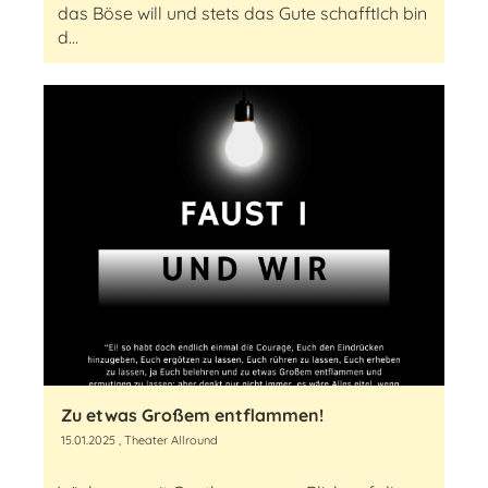
das Böse will und stets das Gute schafftIch bin
d...
Zu etwas Großem entflammen!
15.01.2025
, Theater Allround