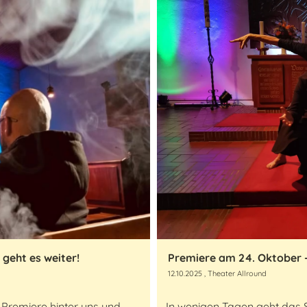
geht es weiter!
Premiere am 24. Oktober 
12.10.2025
, Theater Allround
 Premiere hinter uns und
In wenigen Tagen geht das S