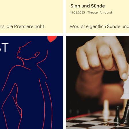
Sinn und Sünde
11.08.2025
, Theater Allround
ns, die Premiere naht
Was ist eigentlich Sünde un