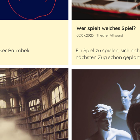
Wer spielt welches Spiel?
02.07.2025
, Theater Allround
inker Barmbek
Ein Spiel zu spielen, sich ni
nächsten Zug schon geplant